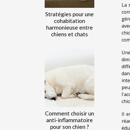
La 
con
Stratégies pour une
gén
cohabitation
ave
harmonieuse entre
chi
chiens et chats
com
Une
dim
dif
dan
int
peu
l'a
chio
Comment choisir un
Il 
anti-inflammatoire
réa
pour son chien ?
édu