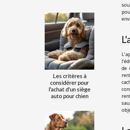
sou
pou
env
L'
L'a
l'é
de 
ren
Les critères à
cac
considérer pour
l'achat d'un siège
con
auto pour chien
ren
sau
obj