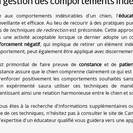
 gestion des comportements indé
e aux comportements indésirables d'un chien, l'
éduca
veillante et efficace. Au lieu de recourir à des pratiques pun
is de
techniques de redirection
est préconisée. Cette approc
s une activité acceptable lorsque ce dernier adopte un 
forcement négatif
, qui implique de retirer un élément ind
portement, peut également être appliqué avec discernemen
est primordial de faire preuve de
constance
et de
patie
stance assure que le chien comprenne clairement ce qui est 
renforcer positivement les comportements souhaités sans
in expérimenté saura utiliser ces techniques de mani
antissant ainsi une relation harmonieuse entre le chien et s
vous êtes à la recherche d'informations supplémentaires o
ce de ces techniques, n'hésitez pas à
consulter le site
de Cani
l'expertise d'un éducateur qualifié vous guidera vers une ap