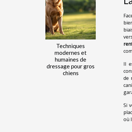
La
Fac
bien
bia
ver
ren
Techniques
com
modernes et
humaines de
Il 
dressage pour gros
con
chiens
de 
can
gar
Si 
pla
où 