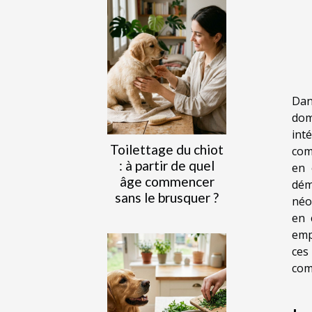
Dan
dom
int
Toilettage du chiot
com
: à partir de quel
en 
âge commencer
dém
sans le brusquer ?
néo
en 
emp
ces
com