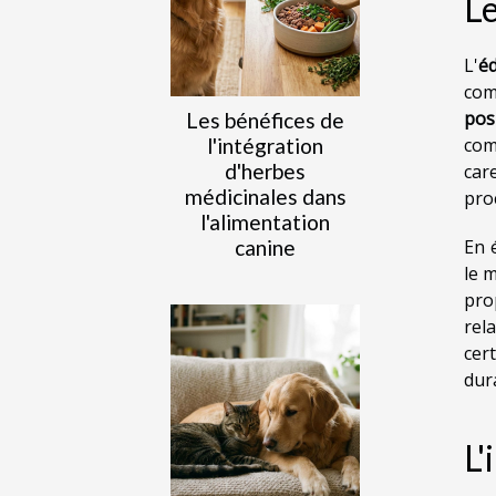
Le
L'
é
com
posi
Les bénéfices de
l'intégration
com
d'herbes
car
médicinales dans
pro
l'alimentation
canine
En 
le 
pro
rel
cer
dur
L'