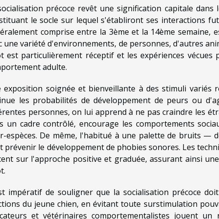
socialisation précoce revêt une signification capitale dan
stituant le socle sur lequel s'établiront ses interactions fut
éralement comprise entre la 3ème et la 14ème semaine, est
c une variété d'environnements, de personnes, d'autres anim
ot est particulièrement réceptif et les expériences vécues
portement adulte.
 exposition soignée et bienveillante à des stimuli variés r
inue les probabilités de développement de peurs ou d'ag
férentes personnes, on lui apprend à ne pas craindre les ét
s un cadre contrôlé, encourage les comportements sociaux
er-espèces. De même, l'habitué à une palette de bruits — d
t prévenir le développement de phobies sonores. Les tech
ccent sur l'approche positive et graduée, assurant ainsi une 
t.
est impératif de souligner que la socialisation précoce do
ctions du jeune chien, en évitant toute surstimulation pou
cateurs et vétérinaires comportementalistes jouent un r