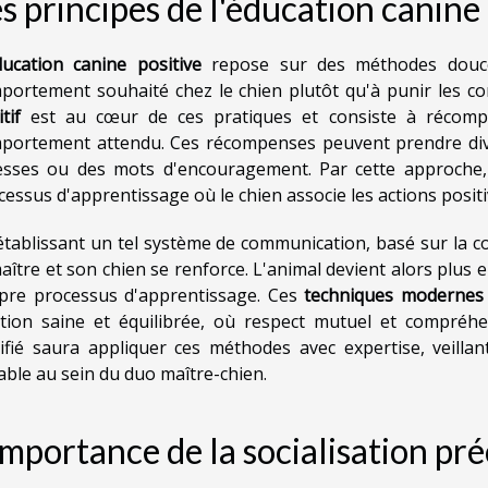
s principes de l'éducation canine 
ducation canine positive
repose sur des méthodes douces 
portement souhaité chez le chien plutôt qu'à punir les c
tif
est au cœur de ces pratiques et consiste à récompen
portement attendu. Ces récompenses peuvent prendre diver
esses ou des mots d'encouragement. Par cette approche, 
cessus d'apprentissage où le chien associe les actions posi
établissant un tel système de communication, basé sur la com
maître et son chien se renforce. L'animal devient alors plus e
pre processus d'apprentissage. Ces
techniques modernes
ation saine et équilibrée, où respect mutuel et compréhe
tifié saura appliquer ces méthodes avec expertise, veill
able au sein du duo maître-chien.
importance de la socialisation pr