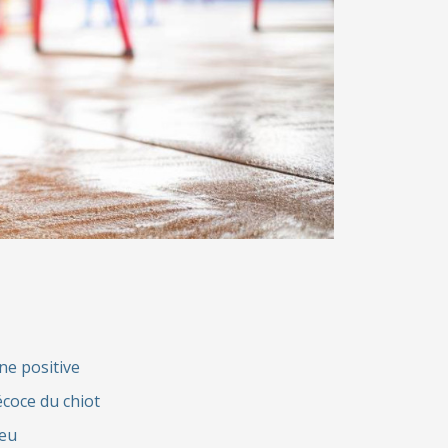
ne positive
écoce du chiot
jeu