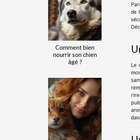
Par
de 
séc
Déc
U
Comment bien
nourrir son chien
âgé ?
Le 
mom
san
rem
rir
pub
ani
dav
U