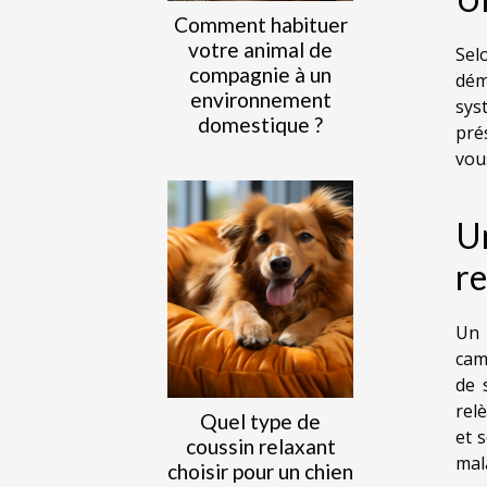
Comment habituer
votre animal de
Sel
compagnie à un
dém
environnement
sys
domestique ?
pré
vou
Un
re
Un 
cam
de 
rel
Quel type de
et 
coussin relaxant
mal
choisir pour un chien