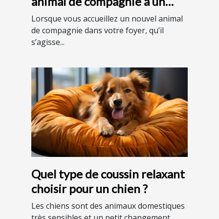
animal de compagnie à un
environnement domestique ?
Lorsque vous accueillez un nouvel animal
de compagnie dans votre foyer, qu’il
s’agisse...
Quel type de coussin relaxant
choisir pour un chien ?
Les chiens sont des animaux domestiques
très sensibles et un petit changement