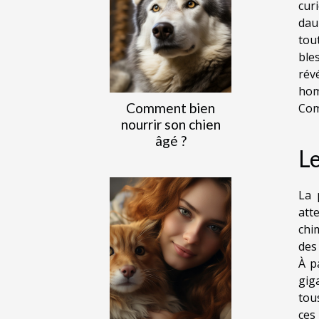
cur
dau
tou
ble
rév
hom
Comment bien
Com
nourrir son chien
âgé ?
Le
La 
att
chi
des 
À p
gig
tous
ces