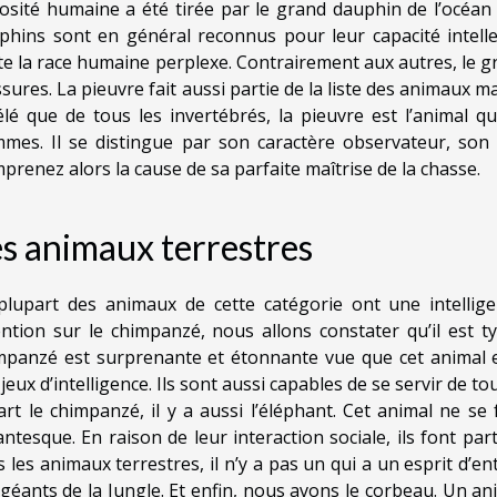
iosité humaine a été tirée par le grand dauphin de l’océan i
phins sont en général reconnus pour leur capacité intelle
te la race humaine perplexe. Contrairement aux autres, le g
ssures. La pieuvre fait aussi partie de la liste des animaux m
élé que de tous les invertébrés, la pieuvre est l’animal q
mes. Il se distingue par son caractère observateur, son 
prenez alors la cause de sa parfaite maîtrise de la chasse.
s animaux terrestres
plupart des animaux de cette catégorie ont une intellige
ention sur le chimpanzé, nous allons constater qu’il est t
mpanzé est surprenante et étonnante vue que cet animal est
jeux d’intelligence. Ils sont aussi capables de se servir de t
art le chimpanzé, il y a aussi l’éléphant. Cet animal ne se
antesque. En raison de leur interaction sociale, ils font part
 les animaux terrestres, il n’y a pas un qui a un esprit d’en
 géants de la Jungle. Et enfin, nous avons le corbeau. Un a