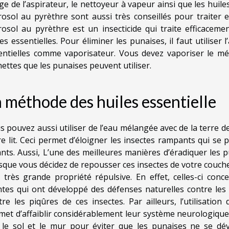
ge de l’aspirateur, le nettoyeur à vapeur ainsi que les huile
érosol au pyrèthre sont aussi très conseillés pour traiter 
érosol au pyrèthre est un insecticide qui traite efficacem
les essentielles. Pour éliminer les punaises, il faut utilise
entielles comme vaporisateur. Vous devez vaporiser le mél
hettes que les punaises peuvent utiliser.
 méthode des huiles essentielle
s pouvez aussi utiliser de l’eau mélangée avec de la terre 
re lit. Ceci permet d’éloigner les insectes rampants qui s
ants. Aussi, L’une des meilleures manières d’éradiquer les pun
que vous décidez de repousser ces insectes de votre couche, i
 très grande propriété répulsive. En effet, celles-ci con
ntes qui ont développé des défenses naturelles contre les 
tre les piqûres de ces insectes. Par ailleurs, l’utilisation
met d’affaiblir considérablement leur système neurologique.
 le sol et le mur pour éviter que les punaises ne se dév