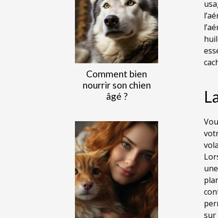
usa
l’a
l’a
hui
ess
cac
Comment bien
nourrir son chien
La
âgé ?
Vou
vot
vol
Lors
une
pla
con
per
sur